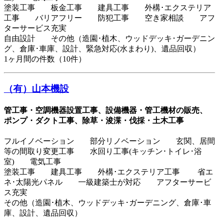
塗装工事 板金工事 建具工事 外構･エクステリア
工事 バリアフリー 防犯工事 空き家相談 アフ
ターサービス充実
自由設計 その他（造園･植木、ウッドデッキ･ガーデニン
グ、倉庫･車庫、設計、緊急対応(水まわり)、遺品回収）
1ヶ月間の件数（10件）
（有）山本機設
管工事・空調機器設置工事、設備機器・管工機材の販売、
ポンプ・ダクト工事、除草・浚渫・伐採・土木工事
フルイノベーション 部分リノベーション 玄関、居間
等の間取り変更工事 水回り工事(キッチン･トイレ･浴
室) 電気工事
塗装工事 建具工事 外構･エクステリア工事 省エ
ネ･太陽光パネル 一級建築士が対応 アフターサービ
ス充実
その他（造園･植木、ウッドデッキ･ガーデニング、倉庫･車
庫、設計、遺品回収）