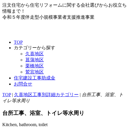
注文住宅から住宅リフォームに関する会社選びからお役立ち
情報まで！
令和５年度伴走型小規模事業者支援推進事業
TOP
カテゴリーから探す
久喜地区
菖蒲地区
栗橋地区
鷲宮地区
住宅建設工事助成金
お問合せ
TOP
|
久喜地区工事別詳細カテゴリー
|
台所工事、浴室、ト
イレ等水周り
台所工事、浴室、トイレ等水周り
Kitchen, bathroom, toilet