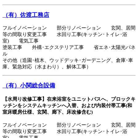
（有）佐渡工務店
フルイノベーション 部分リノベーション 玄関、居間
等の間取り変更工事 水回り工事(キッチン･トイレ･浴
室) 電気工事
塗装工事 外構･エクステリア工事 省エネ･太陽光パネ
ル
その他（造園･植木、ウッドデッキ･ガーデニング、倉庫･車
庫、緊急対応（水まわり）、解体工事）
（有）小関総合設備
【水周り改修工事】在来浴室をユニットバスへ、ブロックキ
ッチンをシステムキッチンへ入替、および内装付帯工事(和
室床暖房仕様、玄関、廊下、床改修含む)
フルイノベーション 部分リノベーション 玄関、居間
等の間取り変更工事 水回り工事(キッチン･トイレ･浴
室) 電気工事